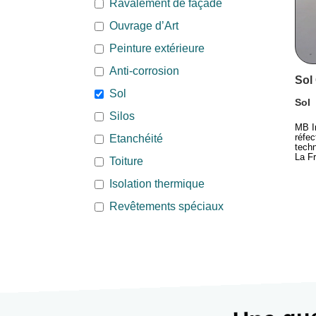
Ravalement de façade
Ouvrage d’Art
Peinture extérieure
Anti-corrosion
Sol
Sol
Sol
Silos
MB In
réfec
Etanchéité
techn
La F
Toiture
Isolation thermique
Revêtements spéciaux
Une que