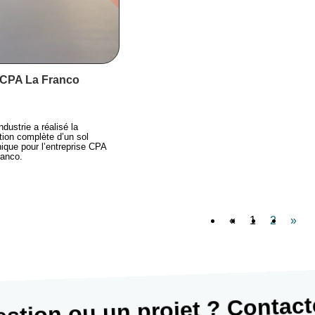
 CPA La Franco
dustrie a réalisé la
tion complète d’un sol
ique pour l’entreprise CPA
ranco.
«
1
2
»
stion ou un projet ? Contac