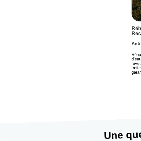
Réh
Rec
Anti
Réno
d’eau
revêt
trait
garan
Une que