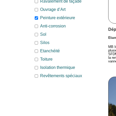
Ravalement de façade
Ouvrage d’Art
Peinture extérieure
Anti-corrosion
Dép
Sol
Etan
Silos
MB In
plusi
Etanchéité
SFDM
la re
Toiture
vann
Isolation thermique
Revêtements spéciaux